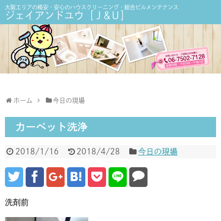
大阪エリアの格安・安心のハウスクリーニング・総合ビルメンテナンス
ジェイアンドユウ［Ｊ&Ｕ］
ホーム
今日の現場
カーペット洗浄
2018/1/16
2018/4/28
今日の現場
洗剤前