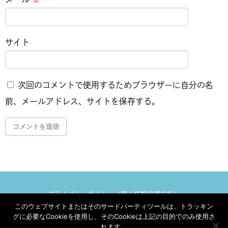
サイト
次回のコメントで使用するためブラウザーに自分の名
前、メールアドレス、サイトを保存する。
プライバシーポリシー（個人情報保護方針）
このウェブサイトまたはそのサードパーティツールは、トラッキン
ジェイアンドユウ［Ｊ&Ｕ］
Copyright©
All Rights Reserved.
グに必要なCookieを使用し、そのCookieは上記の目的でのみ使用さ
れます。