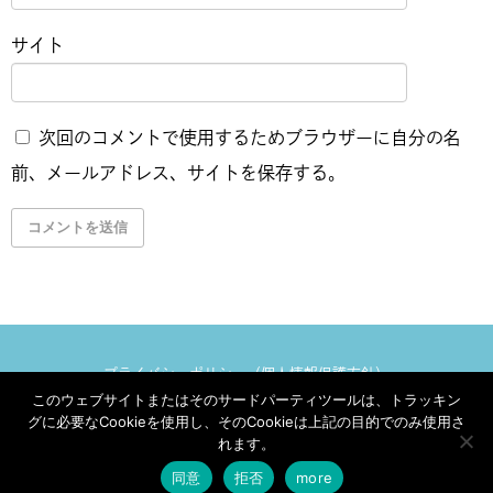
サイト
次回のコメントで使用するためブラウザーに自分の名
前、メールアドレス、サイトを保存する。
プライバシーポリシー（個人情報保護方針）
このウェブサイトまたはそのサードパーティツールは、トラッキン
ジェイアンドユウ［Ｊ&Ｕ］
Copyright©
All Rights Reserved.
グに必要なCookieを使用し、そのCookieは上記の目的でのみ使用さ
れます。
同意
拒否
more